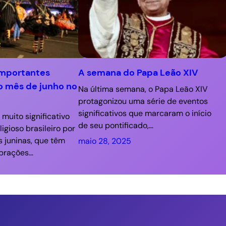
importantes
A semana do Papa Leão XIV
o mês de junho no
Na última semana, o Papa Leão XIV
protagonizou uma série de eventos
significativos que marcaram o início
muito significativo
de seu pontificado,…
ligioso brasileiro por
s juninas, que têm
maio 28, 2025
ebrações…