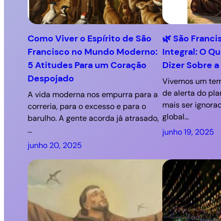
Como Viver o Espírito de São
🌿 São Franci
Francisco no Mundo Moderno:
Integral: O Q
5 Atitudes Para um Coração
Dizer Sobre a
Despojado
Vivemos um tem
de alerta do pl
A vida moderna nos empurra para a
mais ser ignora
correria, para o excesso e para o
global…
barulho. A gente acorda já atrasado,
…
junho 19, 2025
junho 20, 2025