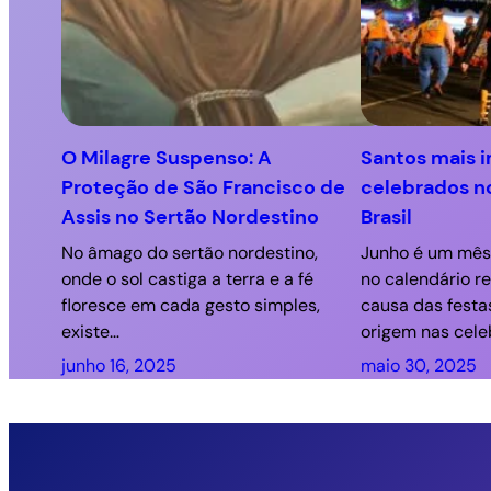
O Milagre Suspenso: A
Santos mais 
Proteção de São Francisco de
celebrados n
Assis no Sertão Nordestino
Brasil
No âmago do sertão nordestino,
Junho é um mês 
onde o sol castiga a terra e a fé
no calendário re
floresce em cada gesto simples,
causa das festa
existe…
origem nas cel
junho 16, 2025
maio 30, 2025