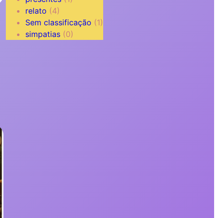
relato
(4)
Sem classificação
(1)
simpatias
(0)