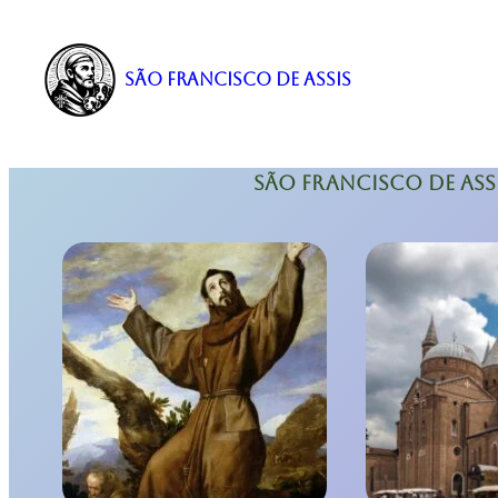
Pular
para
o
São Francisco de Assis
conteúdo
São Francisco de Ass