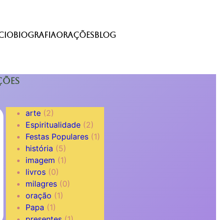
cio
Biografia
Orações
Blog
ções
arte
(2)
Espiritualidade
(2)
Festas Populares
(1)
história
(5)
imagem
(1)
livros
(0)
milagres
(0)
oração
(1)
Papa
(1)
presentes
(1)