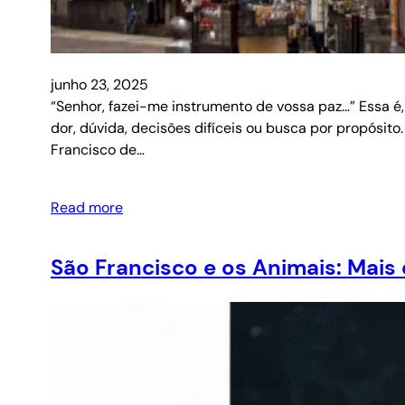
junho 23, 2025
“Senhor, fazei-me instrumento de vossa paz…” Essa
dor, dúvida, decisões difíceis ou busca por propósit
Francisco de…
Read more
São Francisco e os Animais: Mai